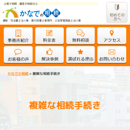
上尾で相続・遺言の相談なら
運営：司法書士法人奏・奏行政書士事務所・土地家屋調査士法人奏					
かなでの相続
>
複雑な相続手続き
複雑な相続手続き