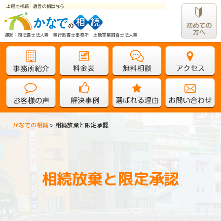
上尾で相続・遺言の相談なら
運営：司法書士法人奏・奏行政書士事務所・土地家屋調査士法人奏					
かなでの相続
>
相続放棄と限定承認
相続放棄と限定承認