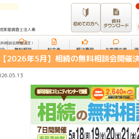
地家屋調査士法人奏
の無料相談会開催決定！
紹介
無料相談
料金表
解決事例
お客様の声
選
【2026年5月】相続の無料相談会開催
026.05.13