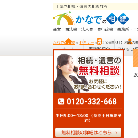
上尾で相続・遺言の相談なら
運営：司法書士法人奏・奏行政書士事務所・土
かなでの相続
>
セミナー
>
【2026年5月】相続
ホーム
事務所紹介
スタッフ
2
0120-332-668
平日9:00～18:00 （夜間土日祝要予
約）